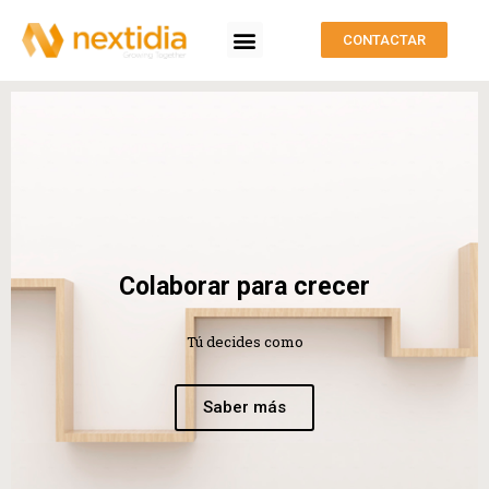
CONTACTAR
Business Development
Management Financiero
Management Especializado
Colaborar para crecer
Tú decides como
Saber más